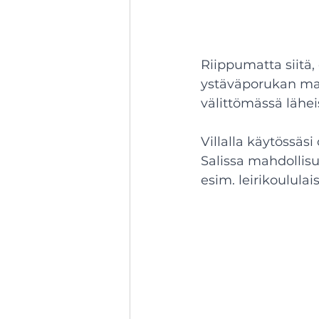
Riippumatta siitä
ystäväporukan matka
välittömässä lähei
Villalla käytössäsi
Salissa mahdollis
esim. leirikoulula