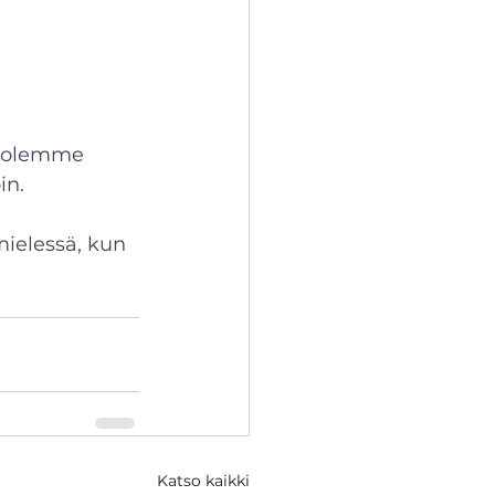
in olemme 
in.
mielessä, kun 
Katso kaikki