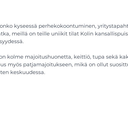
, onko kyseessä perhekokoontuminen, yritystapah
, meillä on teille uniikit tilat Kolin kansallispui
syydessä.
 on kolme majoitushuonetta, keittiö, tupa sekä kaks
uus myös patjamajoitukseen, mikä on ollut suositt
isten keskuudessa.