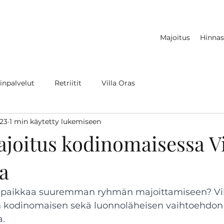
Majoitus
Hinnas
inpalvelut
Retriitit
Villa Oras
023
1 min käytetty lukemiseen
oitus kodinomaisessa Vi
a
ta paikkaa suuremman ryhmän majoittamiseen? Vill
en kodinomaisen sekä luonnoläheisen vaihtoehdon 
a.