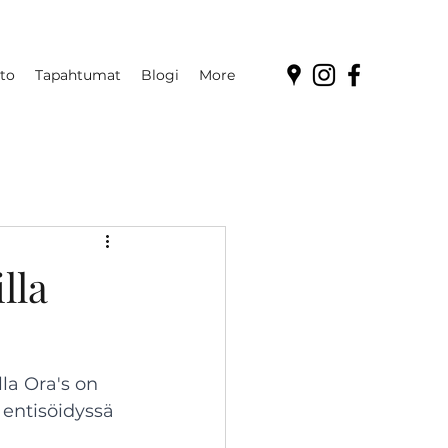
to
Tapahtumat
Blogi
More
lla
a Ora's on 
entisöidyssä 