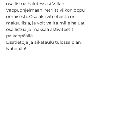
osallistua halutessasi Villan 
Vappuohjelmaan 'retriittiviikonloppu' 
omaisesti. Osa aktiviteeteista on 
maksullisia, ja voit valita mille haluat 
osallistua ja maksaa aktiviteetit 
paikanpäällä.
Lisätietoja ja aikataulu tulossa pian, 
Nähdään!
Jaa tämä tapahtuma
VILLA ORAS