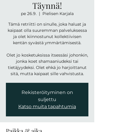
Täynnä!
pe 26.9.
  |  
Pielisen Karjala
Tämä retriitti on sinulle, joka haluat ja
kaipaat olla suuremman palveluksessa
ja olet kiinnostunut kollektiivisen
kentän syvästä ymmärtämisestä.
Olet jo kosketuksissa itsessäsi johonkin,
jonka koet shamaaniudeksi tai
tietäjyydeksi. Olet ehkä jo harjoittanut
sitä, mutta kaipaat sille vahvistusta.
Rekisteröityminen on
suljettu
Katso muita tapahtumia
Paikka & aika