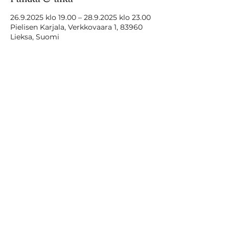
26.9.2025 klo 19.00 – 28.9.2025 klo 23.00
Pielisen Karjala, Verkkovaara 1, 83960
Lieksa, Suomi
Jaa tämä tapahtuma
VILLA ORAS
Verkkovaara 1, 83960
Koli
villaora
soy@gmail.com
040 197 0422