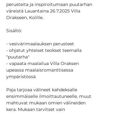
perusteita ja inspiroitumaan puutarhan 
väreistä Lauantaina 26.7.2025 Villa 
Orakseen, Kolille.
Sisältö:
- vesivärimaalauksen perusteet
- ohjatut yhteiset teokset teemalla 
"puutarha"
- vapaata maalailua Villa Oraksen 
upeassa maalaisromanttisessa 
ympäristössä
Paja tarjoaa välineet kahdeksalle 
ensimmäiselle ilmoittautuneelle, muut 
mahtuvat mukaan omien välineiden 
kera. Mukaan tarvitset vain 
uteliaisuutta ja rohkeutta kokeilla! 
Aikaisempaa kokemusta tai osaamista 
et tarvitse